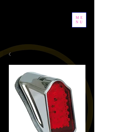
ME
NU