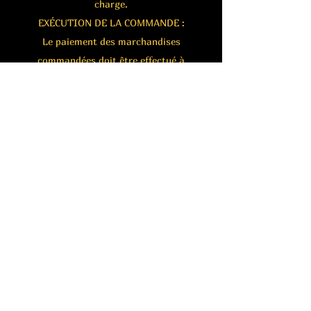
charge.
EXÉCUTION DE LA COMMANDE :
Le paiement des marchandises
commandées doit être effectué à
l'avance, en utilisant les systèmes
de paiement proposés.
En cas de litige, le droit suisse
est applicable. Tribunal
compétent : Tribunal d'instance
de Bellinzone.
Expédition/Envois
Pour les commandes inférieures à CHF 500,
nous appliquons un tarif standard de CHF 12 ;
pour les commandes supérieures à CHF 500, la