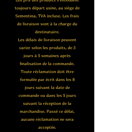
toujours départ usine, au siège de
Sementina, TVA incluse. Les frais
de livraison sont à la charge du
destinataire.
Les délais de livraison peuvent
varier selon les produits, de 3
jours à 5 semaines après
finalisation de la commande.
Toute réclamation doit être
formulée par écrit dans les 8
jours suivant la date de
commande ou dans les 5 jours
suivant la réception de la
marchandise. Passé ce délai,
aucune réclamation ne sera
acceptée.