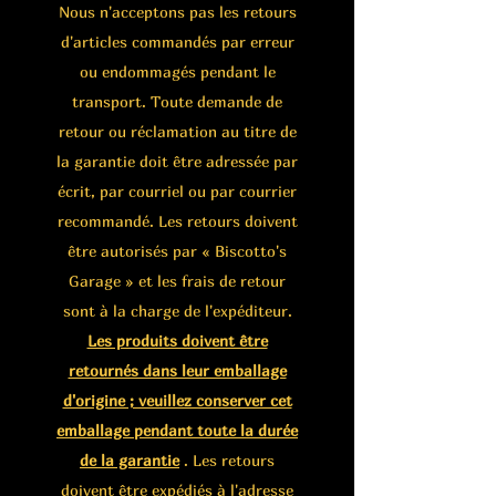
Nous n'acceptons pas les retours
d'articles commandés par erreur
ou endommagés pendant le
transport. Toute demande de
retour ou réclamation au titre de
la garantie doit être adressée par
écrit, par courriel ou par courrier
recommandé. Les retours doivent
être autorisés par « Biscotto's
Garage » et les frais de retour
sont à la charge de l'expéditeur.
Les produits doivent être
retournés dans leur emballage
d'origine ; veuillez conserver cet
emballage pendant toute la durée
de la garantie
. Les retours
doivent être expédiés à l'adresse