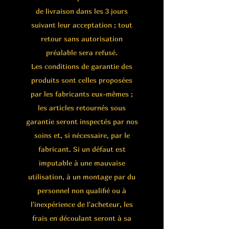
de livraison dans les 3 jours
suivant leur acceptation ; tout
retour sans autorisation
préalable sera refusé.
Les conditions de garantie des
produits sont celles proposées
par les fabricants eux-mêmes ;
les articles retournés sous
garantie seront inspectés par nos
soins et, si nécessaire, par le
fabricant. Si un défaut est
imputable à une mauvaise
utilisation, à un montage par du
personnel non qualifié ou à
l'inexpérience de l'acheteur, les
frais en découlant seront à sa