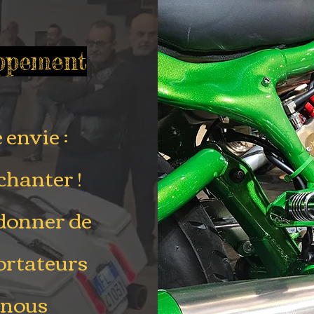
appement
 envie :
chanter !
donner de
portateurs
 nous