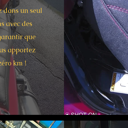
z dans un seul
ns avec des
garantir que
us apportez
zéro km !