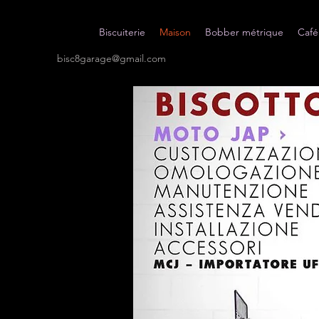
Biscuiterie
Maison
Bobber métrique
Café
bisc8garage@gmail.com