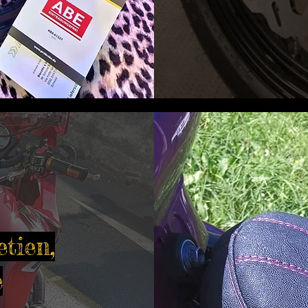
etien,
e