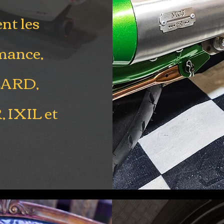
nt les
mance,
 ZARD,
 IXIL et