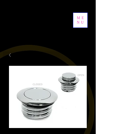
ME
NU