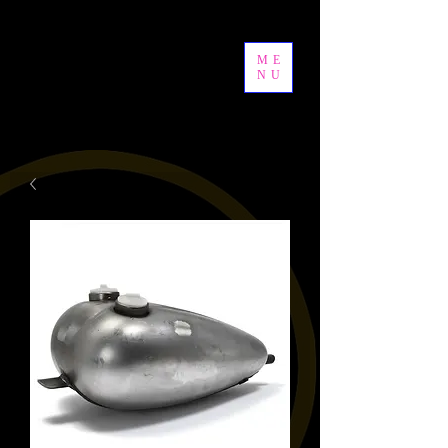
ME
NU