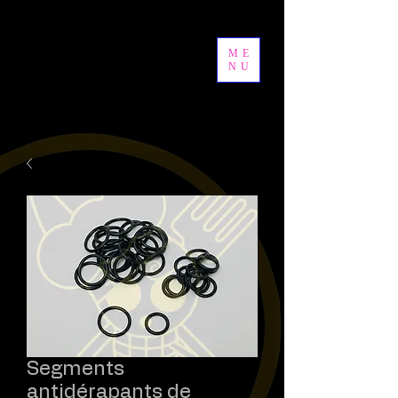
ME
NU
Segments
antidérapants de