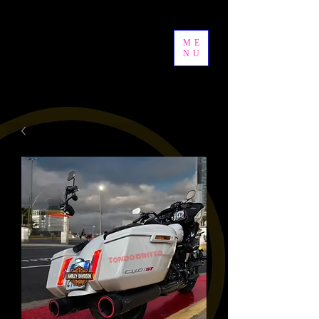
ME
NU