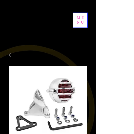
ME
NU