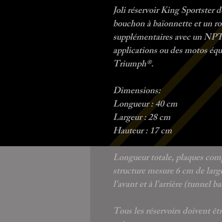
Joli réservoir King Sportster de
bouchon à baïonnette et un r
supplémentaires avec un NPT 
applications ou des motos éq
Triumph®.
Dimensions:
Longueur : 40 cm
Largeur : 28 cm
Hauteur : 17 cm
Longueur totale, plaques comp
structure mesure 6 cm de larg
l'avant et à l'arrière (tunnel ba
Tous les réservoirs doivent êtr