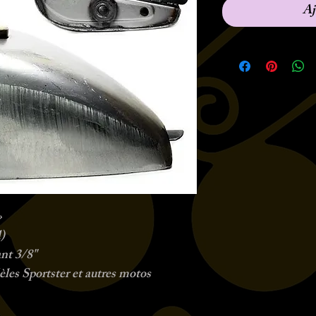
Aj
»
)
nt 3/8"
es Sportster et autres motos