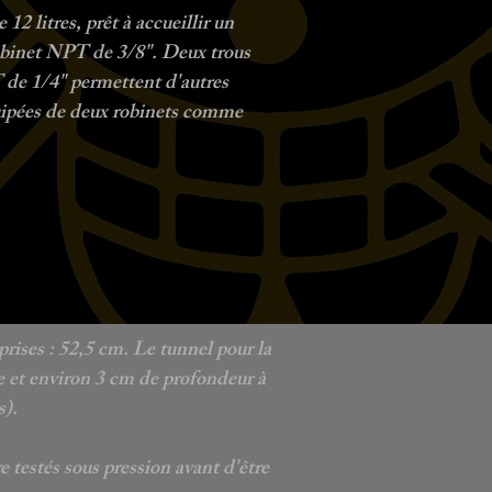
 12 litres, prêt à accueillir un
obinet NPT de 3/8". Deux trous
de 1/4" permettent d'autres
uipées de deux robinets comme
rises : 52,5 cm. Le tunnel pour la
e et environ 3 cm de profondeur à
s).
e testés sous pression avant d'être