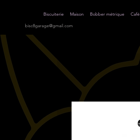
Biscuiterie
Maison
Bobber métrique
Café
bisc8garage@gmail.com