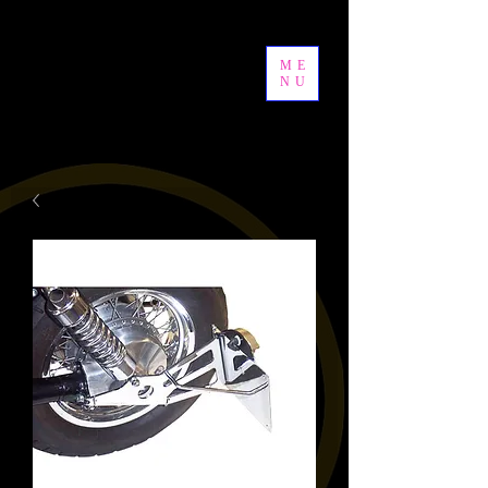
ME
NU