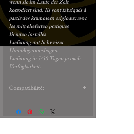
wenn sie im Laufe der Zeit
korrodiert sind. Ils sont fabriqués à
partir des krümmern originaux avec
les mitgelieferten pratiques
Bräuten installés
Lieferung mit Schweizer
Homologationsbogen.
Lieferung in 5/30 Tagen je nach
Verfügbarkeit.
Compatibilité:
pour CM 125 et JC05 à partir de
1983
Biscotto's Garage, motos à