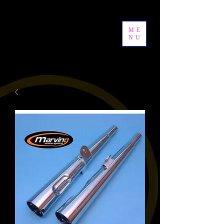
ME
NU