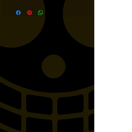
PASSAGER !!! POUR LES
MODÈLES SUIVANTS :
YAMAHA XVS125 DRAG
STAR V-STAR 650 CUSTOMX
VS650 DRAG STAR V-STAR
650 CLASSIC CLASSIC
XV1600A WILD STAR V1600
ROAD STAR V1700 ROAD
WARRIOR