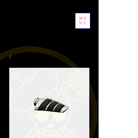
ME
NU