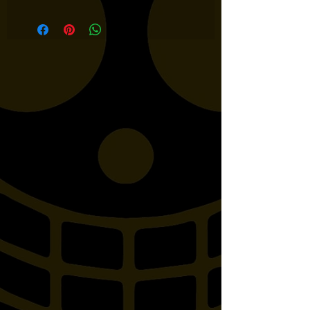
PASSAGER !!! Compatible avec
les modèles suivants : YAMAHA
V-STAR 1300, XVS1300
MIDNIGHT STAR,
ROADLINER
MIDNIGHT/SXV1900
MIDNIGHT STAR, RXV1900A
MIDNIGHT STAR