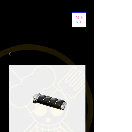
ME
NU