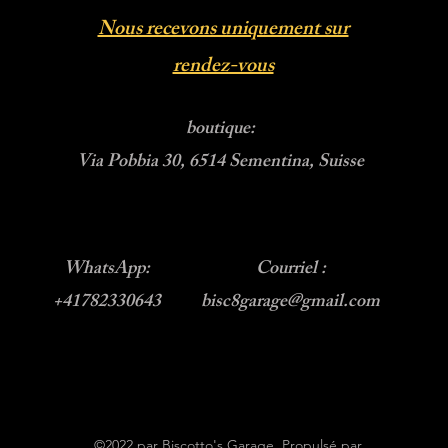
Nous recevons uniquement sur
rendez-vous
boutique:
Via Pobbia 30, 6514 Sementina, Suisse
WhatsApp:
Courriel :
+41782330643
bisc8garage@gmail.com
©2022 par Biscotto's Garage. Propulsé par