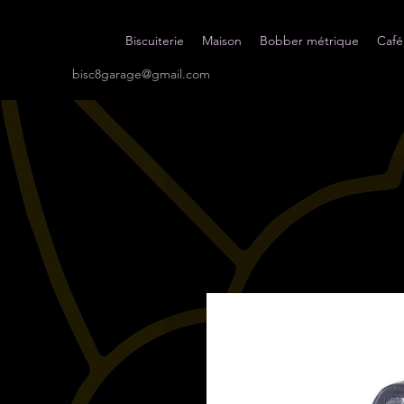
Biscuiterie
Maison
Bobber métrique
Café
bisc8garage@gmail.com