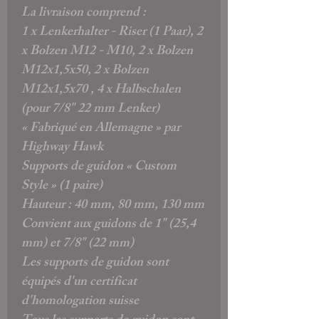
La livraison comprend :
1 x Lenkerhalter - Riser (1 Paar),
2
x Bolzen M12 - M10, 2 x Bolzen
M12x1,5x50, 2 x Bolzen
M12x1,5x70
, 4 x Halbschalen
(pour 7/8" 22 mm Lenker)
« Fabriqué en Allemagne » par
Highway Hawk
Supports de guidon « Custom
Style » (1 paire)
Hauteur : 40 mm, 80 mm, 130 mm
Convient aux guidons de 1" (25,4
mm) et 7/8" (22 mm)
Les supports de guidon sont
équipés d'un certificat
d'homologation suisse