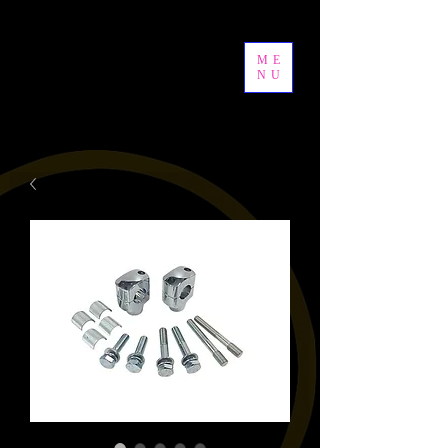
ME
NU