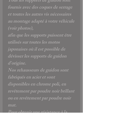
Tous les supports de guidon sont
fournis avec des coques de serrage
et toutes les autres vis nécessaires
au montage adapté à votre véhicule
(voir photos),
afin que les supports puissent être
utilisés sur toutes les motos
japonaises où il est possible de
dévisser les supports de guidon
d'origine.
Nos rehausseurs de guidon sont
fabriqués en acier et sont
disponibles en chrome poli, en
revêtement par poudre noir brillant
ou en revêtement par poudre noir
mat.
Pour obtenir une résistance à la