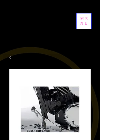
ME
NU