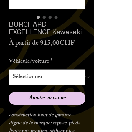
BURCHARD
EXCELLENCE Kawasaki
Prix
À partir de
915,00CHF
promotionnel
Véhicule/voiture
*
Ajouter au panier
construction haut de gamme,
digne de la marque; repose-pieds
livrés pré-montés, utilisent les