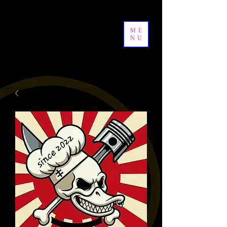
ME
NU