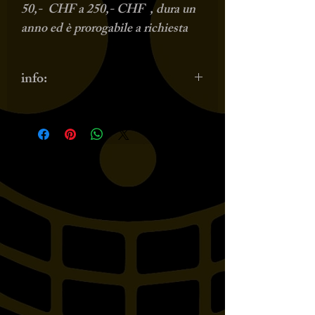
50,- CHF a 250,- CHF , dura un
anno ed è prorogabile a richiesta
info:
La gift card hanno valori
preimpostati da 50,- a 250,- CHF;
è possibile richiedere valori
superiori contattandoci oppure
ordinando piu' gift card e
specificando di volerne una
cumulativa dei valori.
La gift card puo' essere prorogata
di anno in anno, basterà
comunicarcelo almeno 3 giorni
prima della scadenza