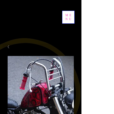
ME
NU