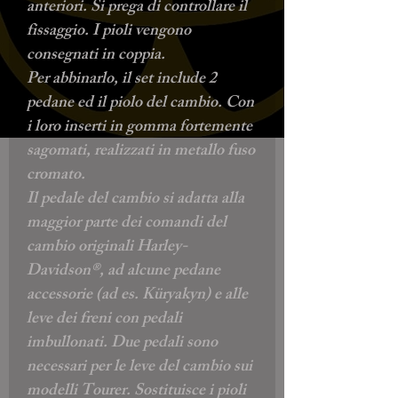
anteriori. Si prega di controllare il
fissaggio. I pioli vengono
consegnati in coppia.
Per abbinarlo, il set include 2
pedane ed il piolo del cambio. Con
i loro inserti in gomma fortemente
sagomati, realizzati in metallo fuso
cromato.
Il pedale del cambio si adatta alla
maggior parte dei comandi del
cambio originali Harley-
Davidson®, ad alcune pedane
accessorie (ad es. Küryakyn) e alle
leve dei freni con pedali
imbullonati. Due pedali sono
necessari per le leve del cambio sui
modelli Tourer. Sostituisce i pioli