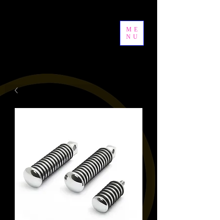
ME
NU