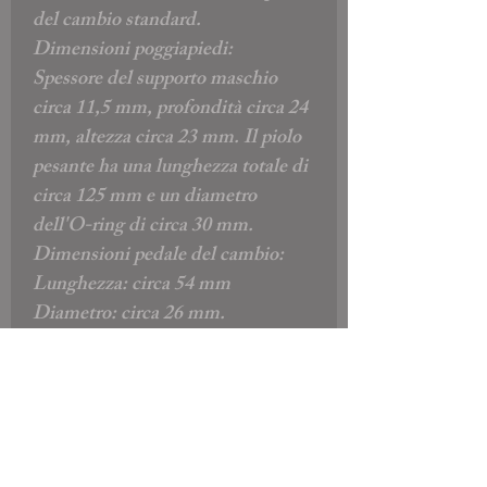
del cambio standard.
Dimensioni poggiapiedi:
Spessore del supporto maschio
circa 11,5 mm, profondità circa 24
mm, altezza circa 23 mm. Il piolo
pesante ha una lunghezza totale di
circa 125 mm e un diametro
dell'O-ring di circa 30 mm.
Dimensioni pedale del cambio:
Lunghezza: circa 54 mm
Diametro: circa 26 mm.
Il bullone filettato ha un diametro
esterno di circa 7,8 mm e una
lunghezza di 14 mm.