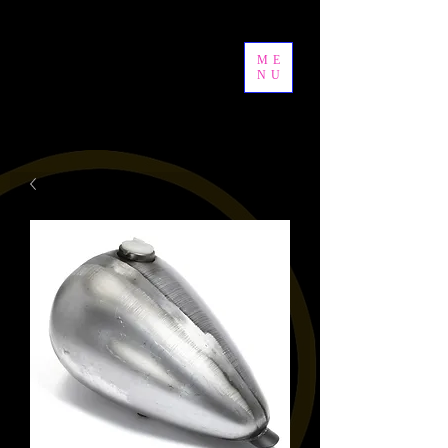
ME
NU