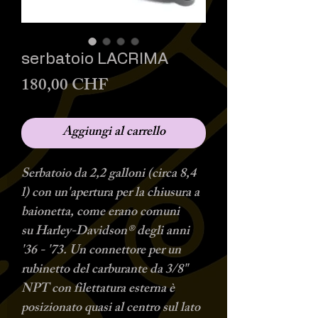
serbatoio LACRIMA
Prezzo
180,00 CHF
Aggiungi al carrello
Serbatoio da 2,2 galloni (circa 8,4
l) con un'apertura per la chiusura a
baionetta, come erano comuni
su Harley-Davidson® degli anni
'36 - '73. Un connettore per un
rubinetto del carburante da 3/8"
NPT con filettatura esterna è
posizionato quasi al centro sul lato