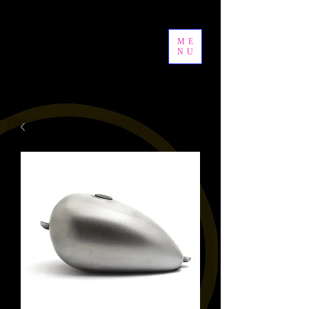
ME
NU