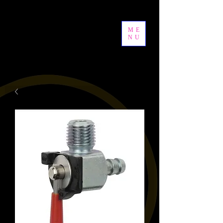
ME
NU