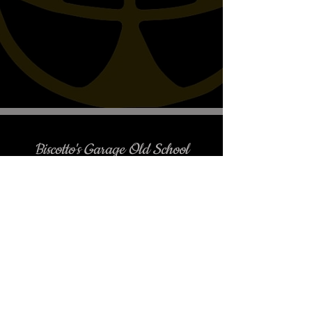
Biscotto's Garage Old School
Motorcycles
è gradito l'appuntamento