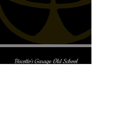
Biscotto's Garage Old School
Motorcycles
è gradito l'appuntamento