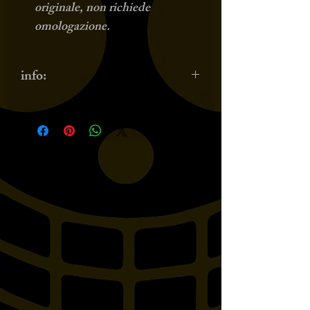
originale, non richiede
omologazione.
info:
modello HH 732-600
CONDUCENTE!!! compatibile
con i seguenti veicoli: XVS125
DRAG STARXV535
VIRAGOV-STAR 650
CUSTOMXVS650 DRAG
STARXV700 VIRAGOXV750
VIRAGOXV1000
VIRAGOXV1100 VIRAGOV-
STAR 1100 CUSTOMXVS1100
DRAG STAR