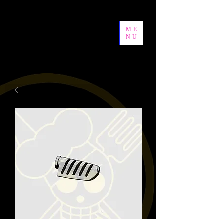
ME
NU