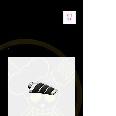
ME
NU