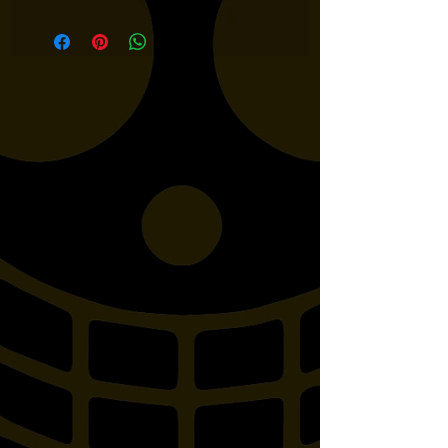
modello HH 731-393 per
PASSEGGERO!!!! compatibile
con i seguenti modelli:HONDA
VT125 SHADOW, VT600C 99-
UP, VLX 99-UP, VF700C,
VF750C SUPER MAGNA,
VT750C4, VT750C4 SHADOW,
VT750C5, VT750C5 SHADOW,
VT750C SHADOW 07-UP,
VT750DC BLACK WIDOW 01-
03, VT750DC SPIRIT 07-UP,
VT750C BLACK SPIRIT,
VT750C PHANTOM,
VT750C2B BLACK SPIRIT 10-
UP, VT750C2B PHANTOM 10-
UP, VT750C SHADOW AERO,
VTX1300R, VTX1300S, FURY