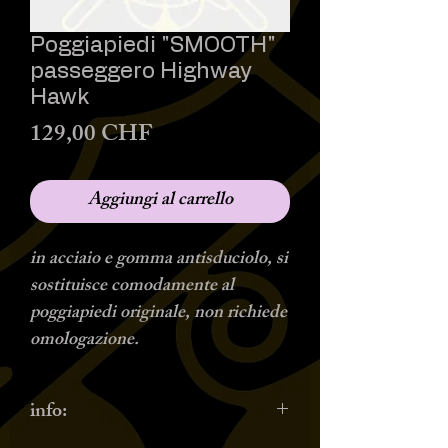
Poggiapiedi "SMOOTH"
passeggero Highway
Hawk
Prezzo
129,00 CHF
Aggiungi al carrello
in acciaio e gomma antisduciolo, si
sostituisce comodamente al
poggiapiedi originale, non richiede
omologazione.
info: