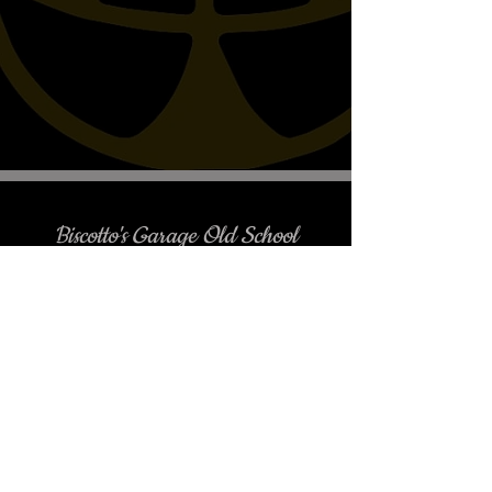
VT1300CX, VTX1800R,
VTX1800S
Biscotto's Garage Old School
Motorcycles
è gradito l'appuntamento