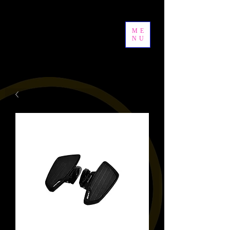
ME
NU