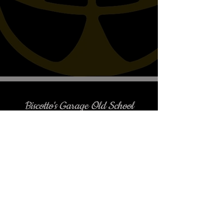
Biscotto's Garage Old School
Motorcycles
è gradito l'appuntamento