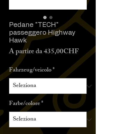
Pedane "TECH"
passeggero Highway
Hawk
Prezzo
A partire da
435,00CHF
scontato
Fahrzeug/veicolo
*
Farbe/colore
*