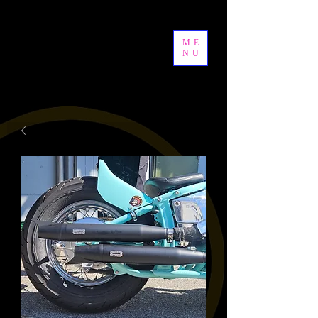
ME
NU