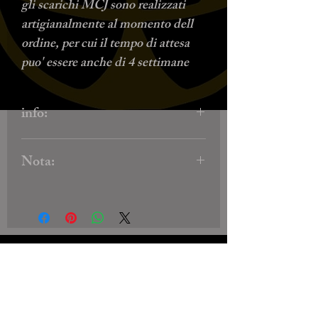
gli scarichi MCJ sono realizzati
artigianalmente al momento dell
ordine, per cui il tempo di attesa
puo' essere anche di 4 settimane
info:
set completo silenziatori +
Nota:
collettori.
*kawasaki vn 2000: scudi termici +
Honda vtx 1800: solo per versioni
silenziatori per collettori originali
con scarico 2 in 2 d'origine
*kawasaki vn 1700: solo silenziatori
*kawasaki vulcan/vulcan s 650:
scarico completo, paracalore
Biscotto's Garage Old School
inclusi
Motorcycles
*honda vt 750 rc 48: solo