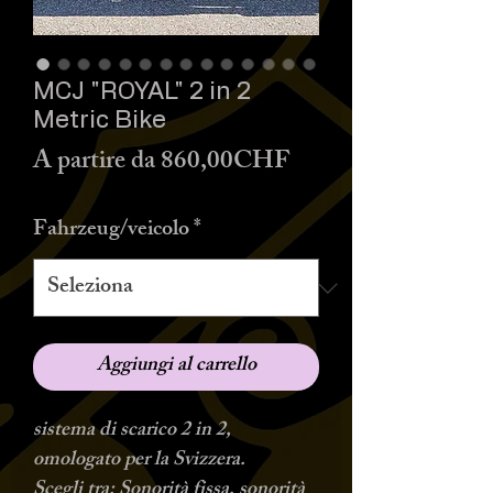
MCJ "ROYAL" 2 in 2
Metric Bike
Prezzo
A partire da
860,00CHF
scontato
Fahrzeug/veicolo
*
Aggiungi al carrello
sistema di scarico 2 in 2,
omologato per la Svizzera.
Scegli tra: Sonorità fissa, sonorità