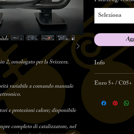
Fahrzeug/veico
Seleziona
Agg
in 2, omologato per la Svizzera.
Info
Si raccomanda di f
Euro 5+ / C05+
esterno; tutti i k
norità variabile a comando manuale
per il telaio ed il
ettronico.
Il prezzo include l
alcuni modelli di 
controllo elettron
meno diffuse potr
tori e protezioni calore; disponibile
adattamenti
mpre completo di catalizzatore, nel