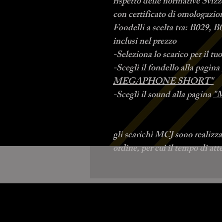
rispetto delle normative Svizz
con certificato di omologazi
Fondelli a scelta tra: B029,
inclusi nel prezzo
-Seleziona lo scarico per il t
-Scegli il fondello alla pagina
MEGAPHONE SHORT"
-Scegli il sound alla pagina
"
gli scarichi MCJ sono realizz
ordine, per cui il tempo di at