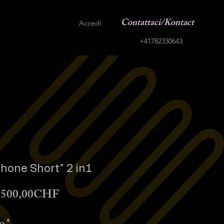
Contattaci/Kontact
Accedi
+41782330643
one Short" 2 in1
Prezzo
.500,00CHF
scontato