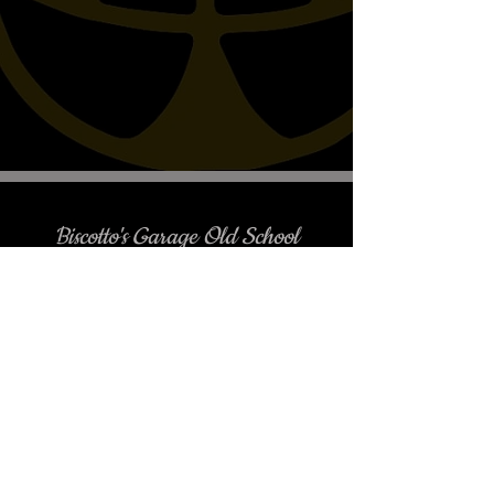
Biscotto's Garage Old School
Motorcycles
è gradito l'appuntamento