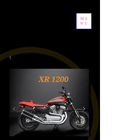
ME
NU