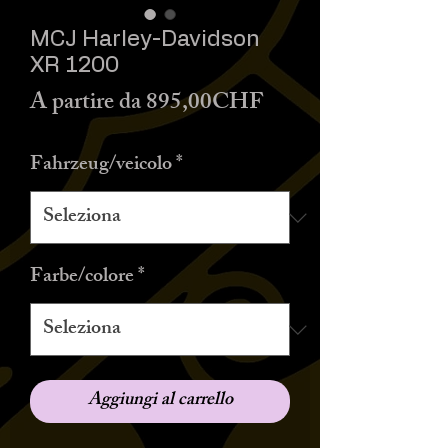
MCJ Harley-Davidson
XR 1200
Prezzo
A partire da
895,00CHF
scontato
Fahrzeug/veicolo
*
Farbe/colore
*
Aggiungi al carrello