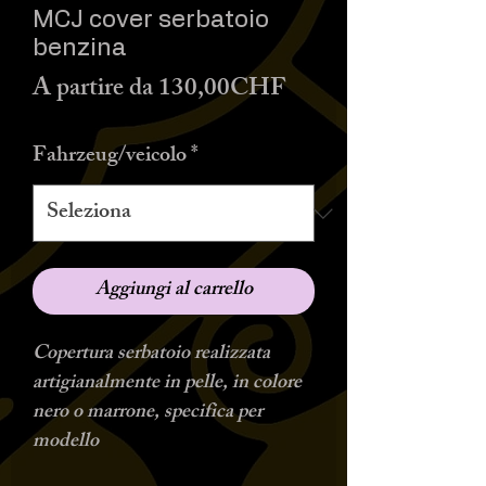
MCJ cover serbatoio
benzina
Prezzo
A partire da
130,00CHF
scontato
Fahrzeug/veicolo
*
Aggiungi al carrello
Copertura serbatoio realizzata
artigianalmente in pelle, in colore
nero o marrone, specifica per
modello