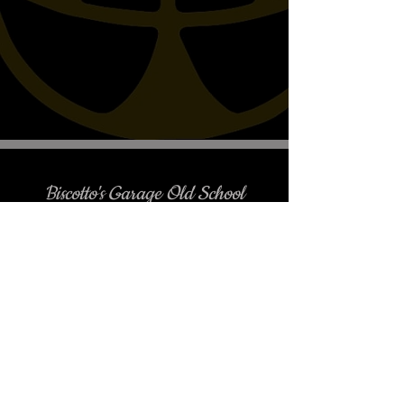
Biscotto's Garage Old School
Motorcycles
è gradito l'appuntamento