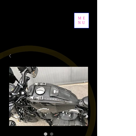
ME
NU