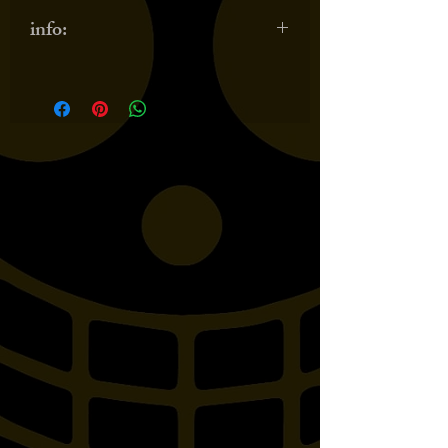
info:
non per sporster con comandi
centrali (883 r, 883 iron, 1200
nightster, 1200 roadster ecc)
vedere: Royal Short comandi
centrali