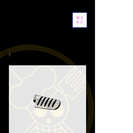
ME
NU