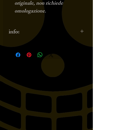
originale, non richiede
omologazione.
info:
HH 732-323 PASSEGGERO!!
compatibili con: V-STAR 1300,
XVS1300 MIDNIGHT STAR,
ROADLINER MIDNIGHT/S,
XV1900 MIDNIGHT STAR,
XV1900A MIDNIGHT STAR
HH 732-606 PASSEGGERO,
compatibile con
YAMAHAXVS125 DRAG
STARV-STAR 650
CUSTOMXVS650 DRAG