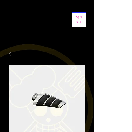
ME
NU