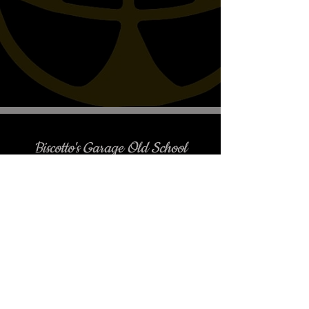
VT750C BLACK SPIRIT,
VT750C PHANTOM,
VT750C2B BLACK SPIRIT 10-
UP, VT750C2B PHANTOM 10-
UP, VT750C SHADOW AERO,
VTX1300R, VTX1300S, FURY
VT1300CX, VTX1800R,
VTX1800S
Biscotto's Garage Old School
Motorcycles
è gradito l'appuntamento