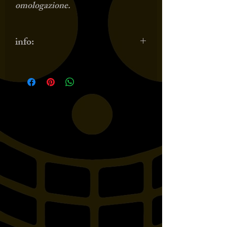
omologazione.
info:
modello HH 731-390 per
CONDUCENTE!!!
compatibile con i seguenti
modelli:HONDA VT125
SHADOW, VT600C 99-UP,
VLX 99-UP, VF700C, VF750C
SUPER MAGNA, VT750C4,
VT750C4 SHADOW, VT750C5,
VT750C5 SHADOW, VT750C
SHADOW 07-UP, VT750DC
BLACK WIDOW 01-03,
VT750DC SPIRIT 07-UP,