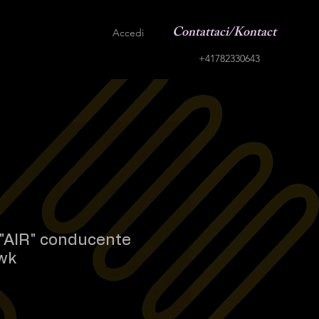
Contattaci/Kontact
Accedi
+41782330643
 "AIR" conducente
wk
rezzo