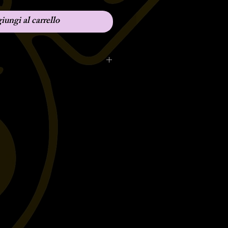
iungi al carrello
mpatibile sui seguenti
HA V-STAR 1300XVS1300
TARROADLINER
V1900 MIDNIGHT
 MIDNIGHT STAR