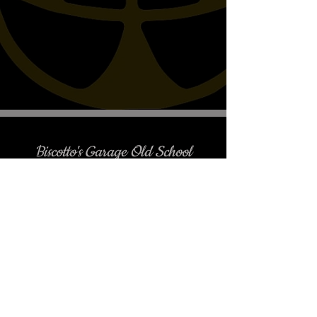
Biscotto's Garage Old School
Motorcycles
è gradito l'appuntamento