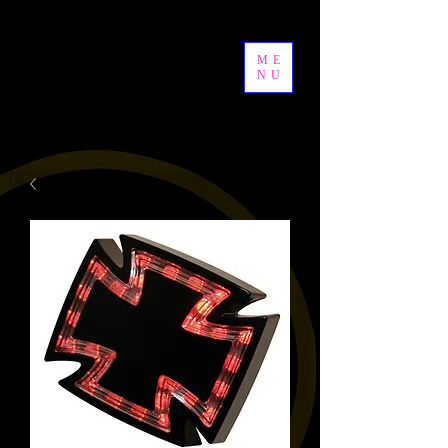
ME
NU