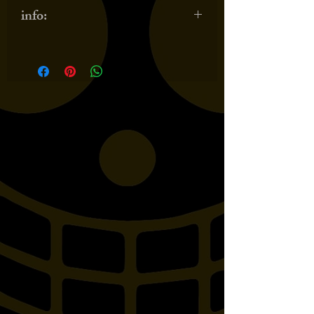
info:
esempio installazione: Honda VT
750 Shadow, Spirit / RC50, RC53
/ Honda VT 750 S / RC58 /
Yamaha XVS 650 Drag Star
VM03, VM04 / Yamaha XVS 950
A Midnight Star / VN02Yamaha
XVS 1100 Drag Star Classic /
VP05, VP16 / Suzuki VL 800
Volusia / WVBM