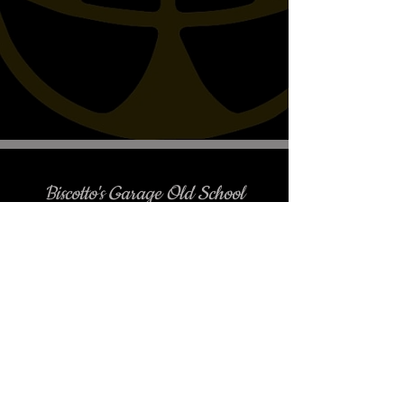
Biscotto's Garage Old School
Motorcycles
è gradito l'appuntamento