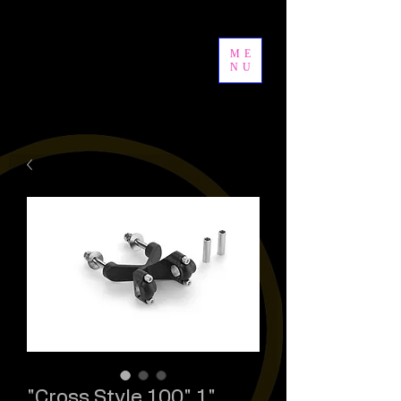
ME
NU
"Cross Style 100" 1"