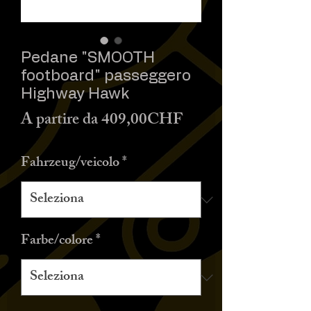
Pedane "SMOOTH
footboard" passeggero
Highway Hawk
Prezzo
A partire da
409,00CHF
scontato
Fahrzeug/veicolo
*
Farbe/colore
*