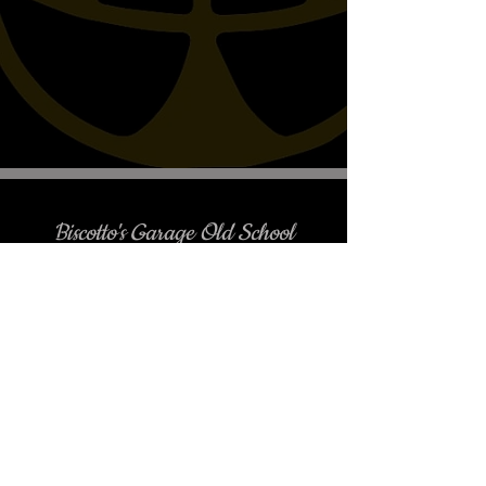
Biscotto's Garage Old School
Motorcycles
è gradito l'appuntamento