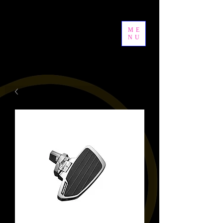
ME
NU