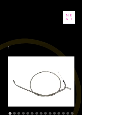
ME
NU