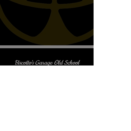
Biscotto's Garage Old School
Motorcycles
è gradito l'appuntamento