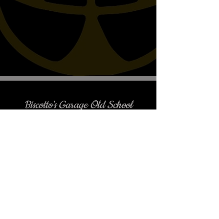
Biscotto's Garage Old School
Motorcycles
è gradito l'appuntamento