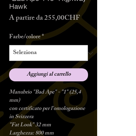
Hawk
Prezzo
A partire da
255,00CHF
scontato
Farbe/colore
*
Aggiungi al carrello
Manubrio "Bad Ape" - "1" (25,4
mm)
con certificato per l'omologazione
in Svizzera
"Fat Look" 32 mm
Larghezza: 800 mm