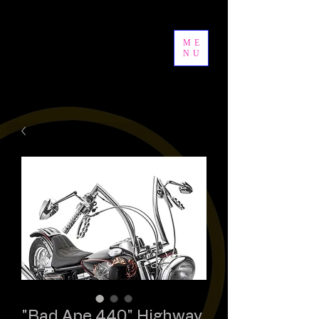
ME
NU
"Bad Ape 440" Highway