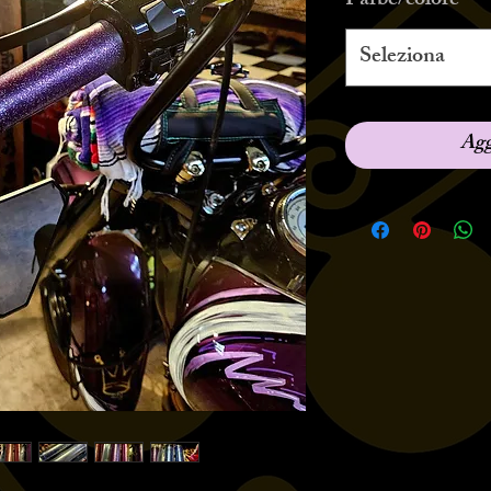
Farbe/colore
*
Seleziona
Agg