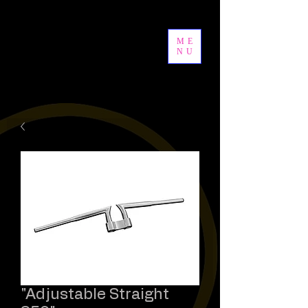
ME
NU
"Adjustable Straight