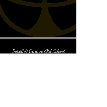
VT750C2B Black Spirit/ Phantom
'10 > up,
VT750C4-5-6 Shadow '04-'06,
VT750DC Spirit '07 > up,
yamaha
XV1600A Wildstar/Roadstar,
XVS1100 Dragstar/ V-star Classic
Biscotto's Garage Old School
< '99,
Motorcycles
XVS1100 Dragstar/ V-star Classic
'00 > up,
XVS1100 Dragstar/ V-star
Custom < '99,
XVS1100 Dragstar/ V-star
Custom '00 > up,
XVS650 Dragstar / V-star < '03,
è gradito l'appuntamento