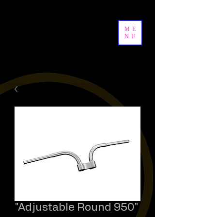
ME
NU
"Adjustable Round 950"