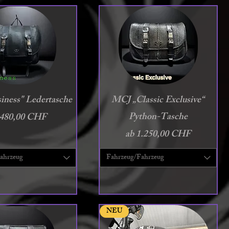
chnellansicht
Schnellansicht
iness" Ledertasche
MCJ „Classic Exclusive“
e-Preis
Python-Tasche
480,00 CHF
Sale-Preis
ab
1.250,00 CHF
ahrzeug
Fahrzeug/Fahrzeug
NEU