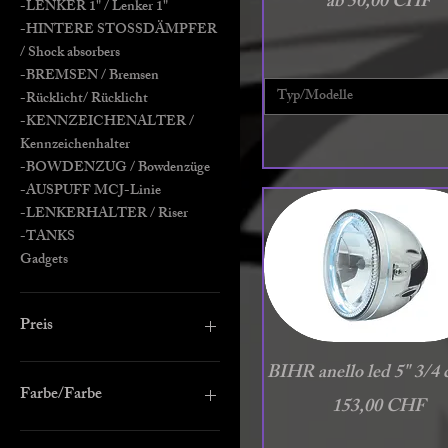
Sale-Preis
ab
50,00 CHF
-LENKER 1" / Lenker 1"
-HINTERE STOSSDÄMPFER
/ Shock absorbers
-BREMSEN / Bremsen
Typ/Modelle
-Rücklicht/ Rücklicht
-KENNZEICHENALTER /
Kennzeichenhalter
-BOWDENZUG / Bowdenzüge
-AUSPUFF MCJ-Linie
-LENKERHALTER / Riser
-TANKS
Gadgets
Preis
Schnellansicht
BIHR anello led 5" 3/4
0 CHF
1.770 CHF
Farbe/Farbe
Preis
153,00 CHF