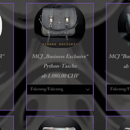
Schnellansicht
S
R"
MCJ „Business Exclusive“
MCJ "Bus
Python-Tasche
Sal
ab
Sale-Preis
ab
1.080,00 CHF
Fahrzeug/Fahrzeug
Fahrzeug/F