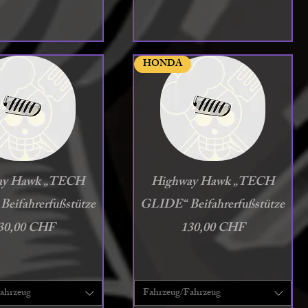
HONDA
chnellansicht
Schnellansicht
ay Hawk „TECH
Highway Hawk „TECH
eifahrerfußstütze
GLIDE“ Beifahrerfußstütze
reis
Preis
30,00 CHF
130,00 CHF
ahrzeug
Fahrzeug/Fahrzeug