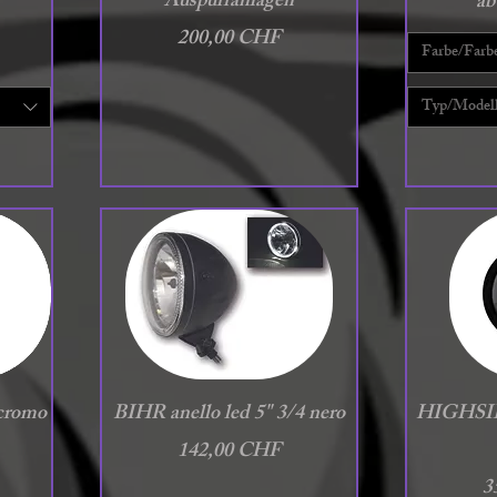
Auspuffanlagen
Sa
a
Preis
200,00 CHF
Farbe/Farb
Typ/Model
Schnellansicht
S
 cromo
BIHR anello led 5" 3/4 nero
HIGHSI
Preis
142,00 CHF
P
3