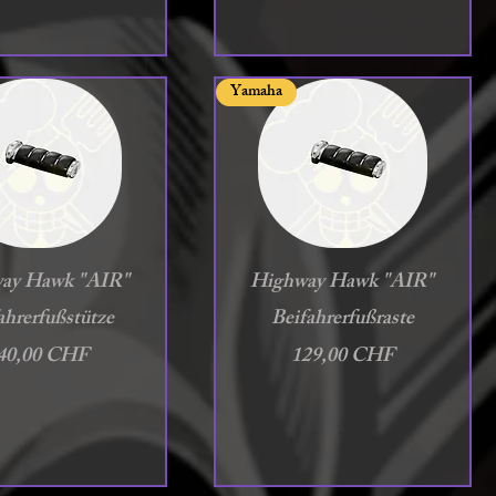
Yamaha
chnellansicht
Schnellansicht
ay Hawk "AIR"
Highway Hawk "AIR"
ahrerfußstütze
Beifahrerfußraste
reis
Preis
40,00 CHF
129,00 CHF