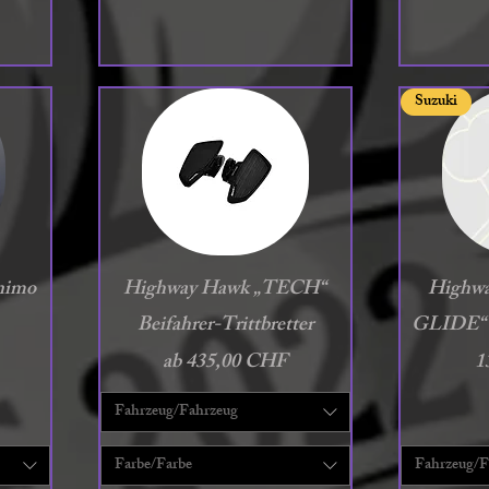
Suzuki
Schnellansicht
S
inimo
Highway Hawk „TECH“
Highw
Beifahrer-Trittbretter
GLIDE“ B
Sale-Preis
P
ab
435,00 CHF
1
Fahrzeug/Fahrzeug
Farbe/Farbe
Fahrzeug/F