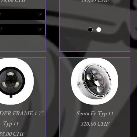
le-Preis
Preis
b
78,00 CHF
389,00 CHF
e
le
chnellansicht
Schnellansicht
DER FRAME 1 7"
Santa Fe Typ 11
Typ 11
Preis
310,00 CHF
reis
55,00 CHF