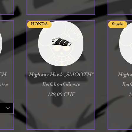
HONDA
Suzuki
Schnellansicht
S
ECH
Highway Hawk „SMOOTH“
Highw
tze
Beifahrerfußraste
Beif
Preis
P
129,00 CHF
1