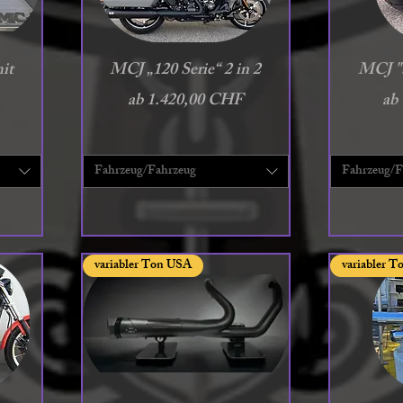
Schnellansicht
S
it
MCJ „120 Serie“ 2 in 2
MCJ "S
Sale-Preis
Sal
ab
1.420,00 CHF
ab
Fahrzeug/Fahrzeug
Fahrzeug/F
variabler Ton USA
variabler 