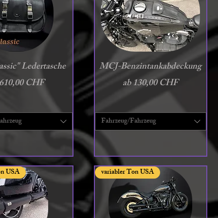
chnellansicht
Schnellansicht
ssic" Ledertasche
MCJ-Benzintankabdeckung
e-Preis
Sale-Preis
610,00 CHF
ab
130,00 CHF
ahrzeug
Fahrzeug/Fahrzeug
Ton USA
variabler Ton USA