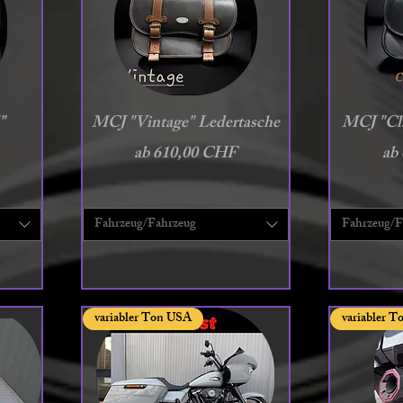
Schnellansicht
S
"
MCJ "Vintage" Ledertasche
MCJ "Cla
Sale-Preis
Sal
ab
610,00 CHF
ab
Fahrzeug/Fahrzeug
Fahrzeug/F
variabler Ton USA
variabler 