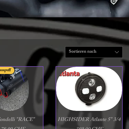
Sortieren nach
uspuff
chnellansicht
Schnellansicht
ondelli "RACE"
HIGHSIDER Atlante 5" 3/4