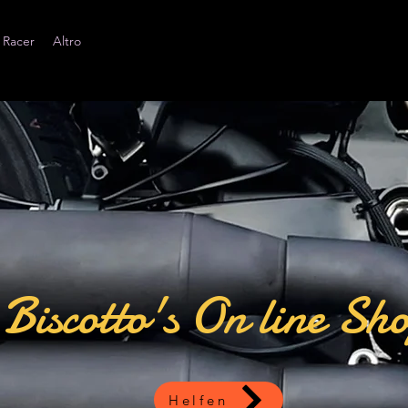
 Racer
Altro
Biscotto's On line Sh
Helfen