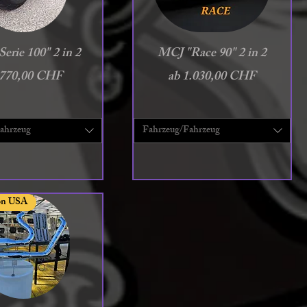
chnellansicht
Schnellansicht
erie 100" 2 in 2
MCJ "Race 90" 2 in 2
e-Preis
Sale-Preis
770,00 CHF
ab
1.030,00 CHF
ahrzeug
Fahrzeug/Fahrzeug
Ton USA