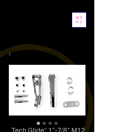
ME
NU
„Tech Glide“ 1"-7/8" M12