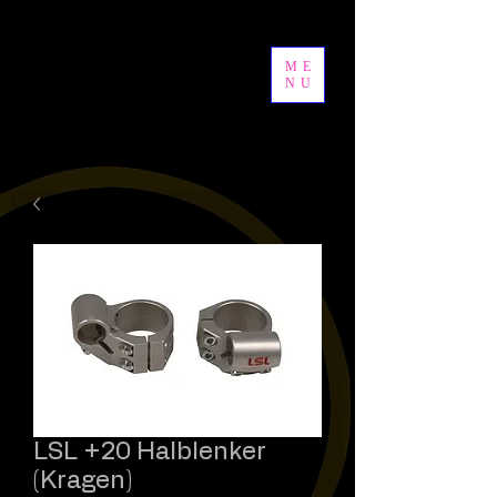
ME
NU
LSL +20 Halblenker
(Kragen)