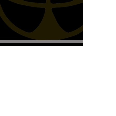
Biscottos Garage Old-School-
Motorräder
Wir empfangen nur nach Vereinbarung
+41782330643