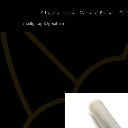
Keksladen
Heim
Metrischer Bobber
Café
bisc8garage@gmail.com