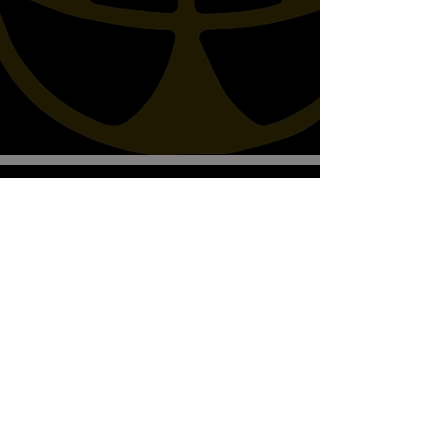
Biscottos Garage Old-School-
Motorräder
Wir empfangen nur nach Vereinbarung
+41782330643