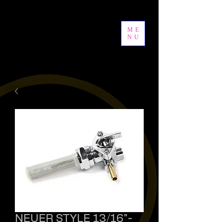
ME
NU
NEUER STYLE 13/16"-