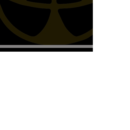
Biscottos Garage Old-School-
Motorräder
Wir empfangen nur nach Vereinbarung
+41782330643