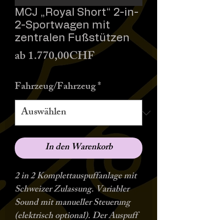
MCJ „Royal Short“ 2-in-
2-Sportwagen mit
zentralen Fußstützen
Sale-
ab
1.770,00CHF
Preis
Fahrzeug/Fahrzeug
*
In den Warenkorb
2 in 2 Komplettauspuffanlage mit
Schweizer Zulassung. Variabler
Sound mit manueller Steuerung
(elektrisch optional). Der Auspuff