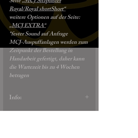
Seite
„MCJ Sitzpolster
Royal/Royal shortShort“
weitere Optionen auf der Seite:
„MCJ EXTRA“
*fester Sound auf Anfrage
MCJ-Auspuffanlagen werden zum
Zeitpunkt der Bestellung in
Handarbeit gefertigt, daher kann
die Wartezeit bis zu 4 Wochen
betragen
Info:
speziell für Sportwagen, bei denen
die Bedienelemente zentral
angebracht sind (Beispiel: Iron,
Roadster, R, Nightster)