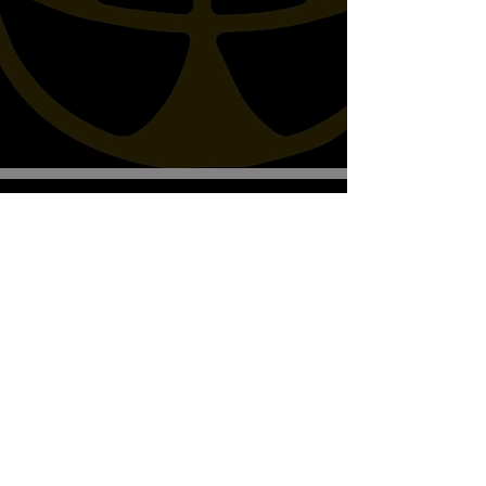
Biscottos Garage Old-School-
Motorräder
Wir empfangen nur nach Vereinbarung
+41782330643