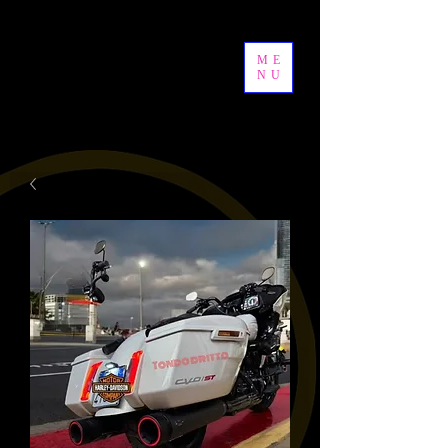
ME
NU