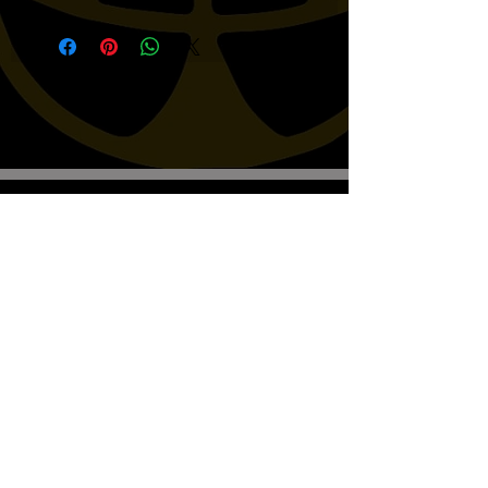
VORFÜHRUNG: VT600
+10CM/ BLACK WIDOW
+10CM/ RC44 +10CM/ RC50
+10CM/ RC53 +10CM/ VF750C
RC43 +15CM/ VT1100 SC32
+13CM/
Biscottos Garage Old-School-
Motorräder
Wir empfangen nur nach Vereinbarung
+41782330643