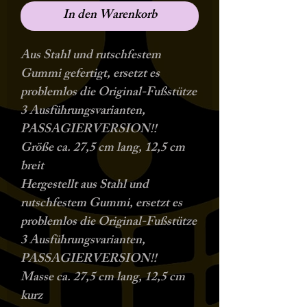
In den Warenkorb
Aus Stahl und rutschfestem
Gummi gefertigt, ersetzt es
problemlos die Original-Fußstütze
3 Ausführungsvarianten,
PASSAGIERVERSION!!
Größe ca. 27,5 cm lang, 12,5 cm
breit
Hergestellt aus Stahl und
rutschfestem Gummi, ersetzt es
problemlos die Original-Fußstütze
3 Ausführungsvarianten,
PASSAGIERVERSION!!
Masse ca. 27,5 cm lang, 12,5 cm
kurz