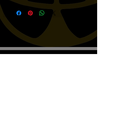
Biscottos Garage Old-School-
Motorräder
Wir empfangen nur nach Vereinbarung
+41782330643