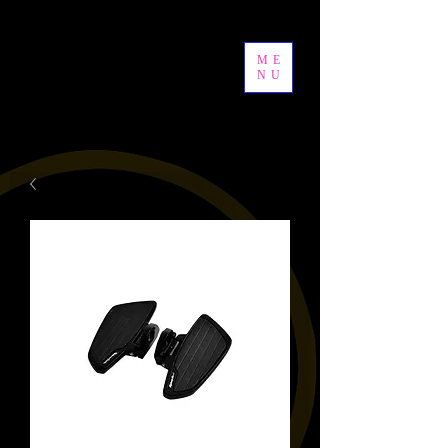
ME
NU